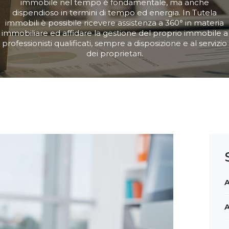
immobile nel tempo è fondamentale, ma anche
dispendioso in termini di tempo ed energia. In Tutela
immobili è possibile ricevere assistenza a 360° in materia
immobiliare ed affidare la gestione del proprio immobile a
professionisti qualificati, sempre a disposizione e al servizio
dei proprietari.
A
A