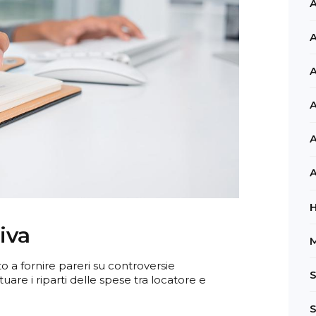
A
A
A
A
A
A
iva
M
ato a fornire pareri su controversie
S
are i riparti delle spese tra locatore e
S