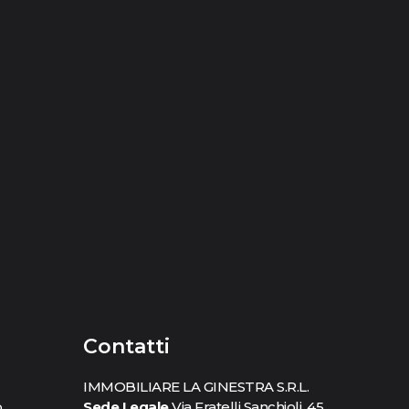
Contatti
IMMOBILIARE LA GINESTRA S.R.L.
o
Sede Legale
Via Fratelli Sanchioli, 45