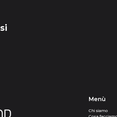
si
Menù
Chi siamo
Cosa facciam