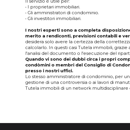
Il servizio è utile per:
• I proprietari immobiliari.
• Gli amministratori di condominio.
• Gli investitori immobiliari.
I nostri esperti sono a completa disposizione 
merito a rendiconti, previsioni contabili e v
desidera solo avere la certezza della correttezza
calcolarlo. In questi casi Tutela immobili, grazi
l'analisi del documento o l'esecuzione del ripart
Quando vi sono dei dubbi circa i propri compit
condòmini o membri del Consiglio di Condomi
presso i nostri uffici.
Lo stesso amministratore di condominio, per un
gestione di una controversia o ai lavori di manu
Tutela immobili di un network multidisciplinare 